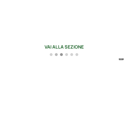
Aerospace
Nastri adesivi e film distaccanti per alte
temperature settore compositi
VAI ALLA SEZIONE
Prodotti in PTFE
High Performance Films & Ta
Aerospace
Membrane e diaframmi in
Automotive
Cataloghi Guarniflo
CHI SIAMO
Un network
globale.